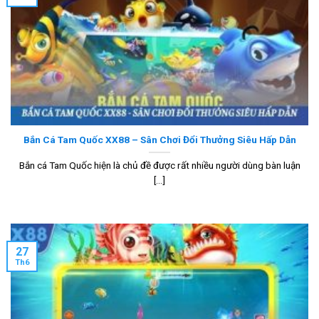
Bắn cá XX88 – Gameplay hấp dẫn
Đồ họa tuyệt đẹp
Ngay từ khi ra mắt, nhiều người dùng đã đánh giá cao
về độ hoạt chung của game. Bộ môn này được đầu tư
chi tiết về mặt thiết kế cùng chất lượng hình ảnh 4K vô
cùng sắc nét. Ngoài ra, các hiệu ứng đi kèm cũng
Bắn Cá Tam Quốc XX88 – Sân Chơi Đổi Thưởng Siêu Hấp Dẫn
được tích hợp mạnh mẽ, tạo nên những pha săn bắn
bắt mắt nhất. Từ đó, lượng người chơi cũng tăng vọt
Bắn cá Tam Quốc hiện là chủ đề được rất nhiều người dùng bàn luận
[...]
và nhận được rất nhiều đánh giá tốt.
Bắn cá XX88 – Mẹo săn hiệu quả nhất cho
hội viên
27
Trong tựa game này, nếu chỉ tham gia săn bắn theo
Th6
cách thức thông thường thì thành viên khó đạt được
các phần thưởng khủng. Vậy nên, những mẹo chơi mà
chúng tôi gợi ý sau đây sẽ giúp bạn tăng cơ hội nhận