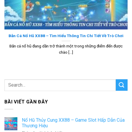
nhiều xu thưởng hơn.
Chọn vũ khí tối ưu
Chọn đúng vũ khí trong quá trình trải nghiệm là việc
cần chú ý khi tham gia
bắn cá XX88
. Đối với những
Bắn Cá Nổ Hũ XX88 – Tìm Hiểu Thông Tin Chi Tiết Về Trò Chơi
loài cá nhỏ thì bạn nên sử dụng các loại súng cấp
Bắn cá nổ hũ đang dần trở thành một trong những điểm đến được
thấp để tiết kiệm đạn. Còn khi gặp các loài sinh vật
chào [...]
trung bình thì các loại vũ khí tầm trung thì tăng sát
thương hơn.
Cuối cùng, nếu người chơi muốn săn boss khủng thì
nên chọn ngay các loại súng có sát thương cực đại.
Chúng là lựa chọn sáng suốt nhất giúp gây ra nguồn
sát thương chí mạng lên những con boss đó.
BÀI VIẾT GẦN ĐÂY
Cách săn boss hiệu quả
Nổ Hũ Thủy Cung XX88 – Game Slot Hấp Dẫn Của
Boss trong game này sẽ mang lại xu thưởng gấp
Thương Hiệu
nhiều lần các loài sinh vật thông thường. Vậy nên, hội