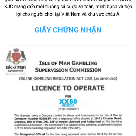
KJC mang đến môi trường cá cược an toàn, minh bạch và tiện
lợi cho người chơi tại Việt Nam và khu vực châu Á.
GIẤY CHỨNG NHẬN