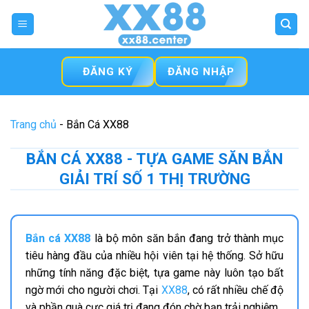
Skip
to
content
ĐĂNG KÝ
ĐĂNG NHẬP
Trang chủ
-
Bắn Cá XX88
BẮN CÁ XX88 - TỰA GAME SĂN BẮN
GIẢI TRÍ SỐ 1 THỊ TRƯỜNG
Bắn cá XX88
là bộ môn săn bắn đang trở thành mục
tiêu hàng đầu của nhiều hội viên tại hệ thống. Sở hữu
những tính năng đặc biệt, tựa game này luôn tạo bất
ngờ mới cho người chơi. Tại
XX88
, có rất nhiều chế độ
và phần quà cực giá trị đang đón chờ bạn trải nghiệm.