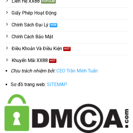
Liên Hệ XX88
Giấy Phép Hoạt Động
Chính Sách Đại Lý
Chính Cách Bảo Mật
Điều Khoản Và Điều Kiện
Khuyến Mãi XX88
Chịu trách nhiệm bởi:
CEO Trần Minh Tuấn
Sơ đồ trang web:
SITEMAP